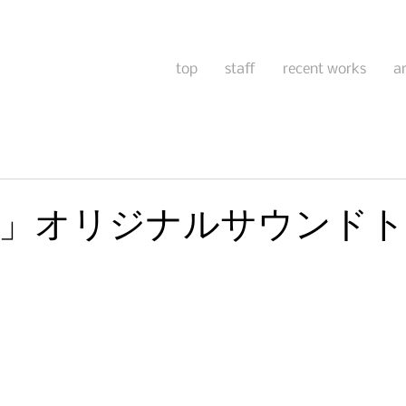
top
staff
recent works
a
low」オリジナルサウンド