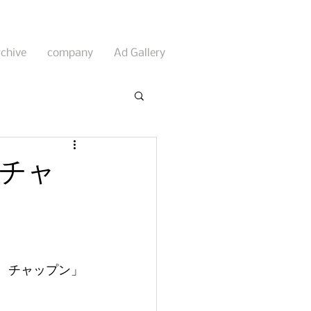
rchive
company
Ad Gallery
チャ
』
　チャップン」