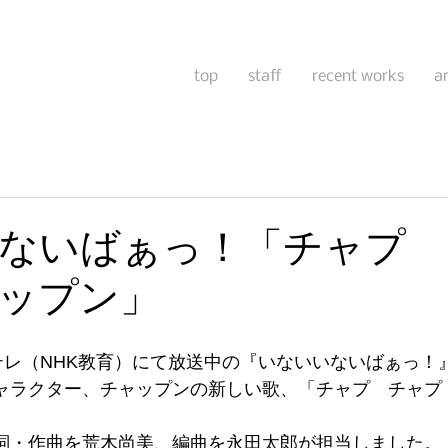
top
staff
recent works
a
ないばぁっ！「チャプ 
ップン」
テレ（NHK教育）にて放送中の『いないいないばぁっ！
ャラクター、チャップンの新しい歌、「チャプ　チャプ
詞・作曲を荒木尚美、編曲を永田太郎が担当しました。