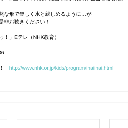
然な形で楽しく水と親しめるように…が
是非お聴きください！
っ！」Eテレ（NHK教育）
36
！　
http://www.nhk.or.jp/kids/program/inaiinai.html