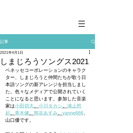
記事
2021年4月1日
しまじろうソングス2021
ベネッセコーポレーションのキャラク
ター、しまじろうと仲間たちが歌う日
本語ソングの新アレンジを担当しまし
た。色々なメディアで公開されていく
ことになると思います。参加した音楽
家は
小田切大
、
小川タカシ
、
浦上想
起
、
青木健
、
熊谷あすみ
、
yanne666
、
山口優です。