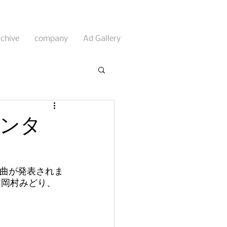
rchive
company
Ad Gallery
ンタ
新曲が発表されま
は岡村みどり、