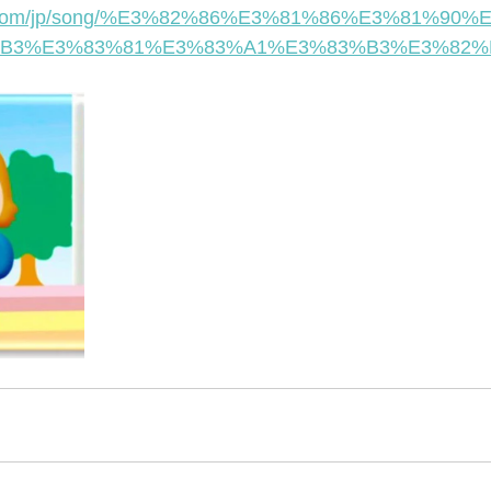
pple.com/jp/song/%E3%82%86%E3%81%86%E3%81%90
B3%E3%83%81%E3%83%A1%E3%83%B3%E3%82%