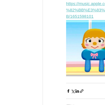
https://music.a
%82%BB%E3%83%
B/1651598101