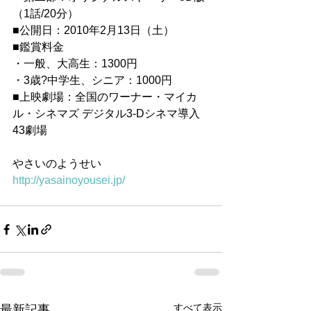
（1話/20分）
■公開日：2010年2月13日（土）
■鑑賞料金
・一般、大高生：1300円
・3歳?中学生、シニア：1000円
■上映劇場：全国のワーナー・マイカ
ル・シネマズ デジタル3-Dシネマ導入
43劇場
やさいのようせい　
http://yasainoyousei.jp/
すべて表示
最新記事