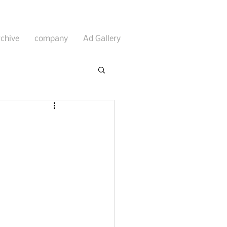
rchive
company
Ad Gallery