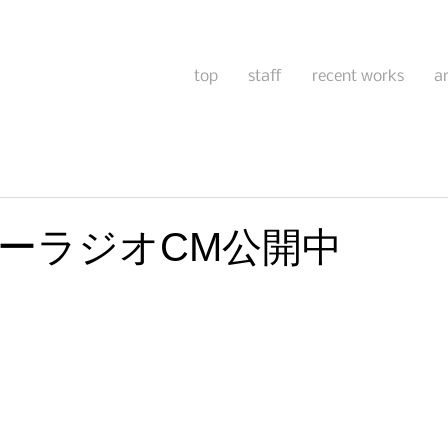
top
staff
recent works
a
ーラジオCM公開中