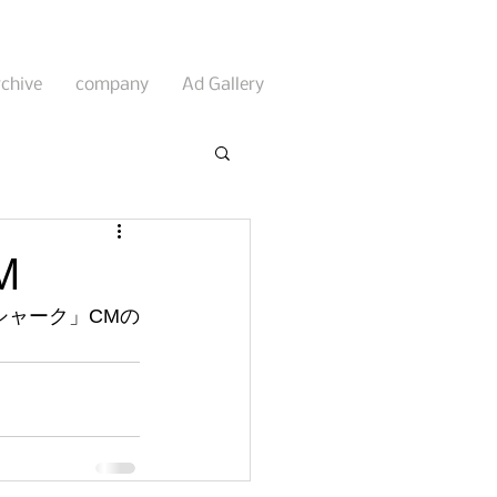
rchive
company
Ad Gallery
M
シャーク」CMの