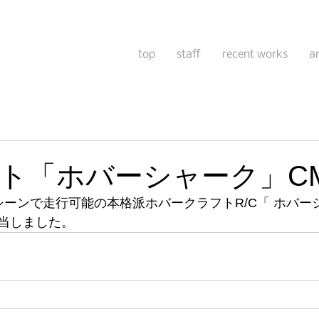
top
staff
recent works
a
ト「ホバーシャーク」C
シーンで走行可能の本格派ホバークラフトR/C「 ホバー
当しました。