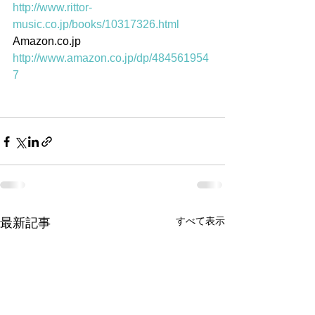
http://www.rittor-
music.co.jp/books/10317326.html
Amazon.co.jp　
http://www.amazon.co.jp/dp/484561954
7
すべて表示
最新記事