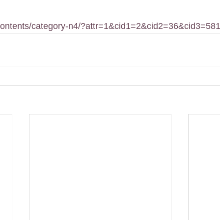
/contents/category-n4/?attr=1&cid1=2&cid2=36&cid3=58