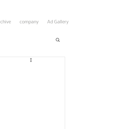
rchive
company
Ad Gallery