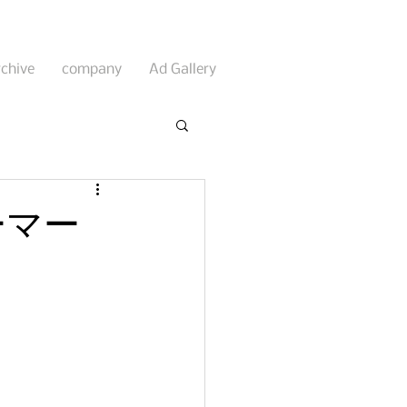
rchive
company
Ad Gallery
ーマー