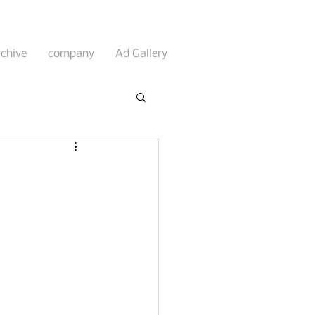
rchive
company
Ad Gallery