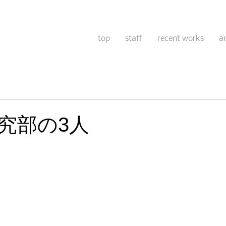
top
staff
recent works
a
究部の3人