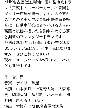
NHK名古屋放送局制作 愛知発地域ドラ
マ「真夜中のスーパーカー」の音楽を
ゲイリー芦屋が担当します。古今東西
の世界の名車が並ぶ自動車博物館を舞
台に、自動車開発に命をかける人々の
葛藤と軌跡を描いた自動車をめぐる夢
と興奮のファンタジードラマです。
放送は2018年3月28日（水）午後10時 
BSプレミアムにて、と少し先になりま
すが、ぜひご覧ください！
現在イメージソングやVRコンテンツな
ども進行中です。
作：會川昇　
音楽：ゲイリー芦屋
出演：山本美月　上遠野太洸　大森博
史　MEGUMI　深沢敦　水木一郎　団
時朗　唐沢寿明　ほか
演出：大橋守（NHK名古屋放送局）