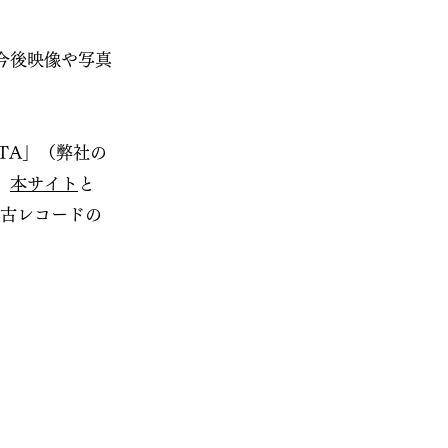
今後映像や写真
TA」（弊社の
。
本サイト
と
中古レコードの