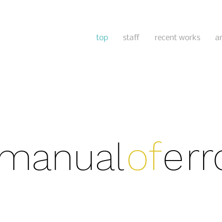
top
staff
recent works
a
o
f
e
rr
manua
l