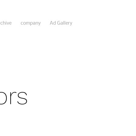
rchive
company
Ad Gallery
ors