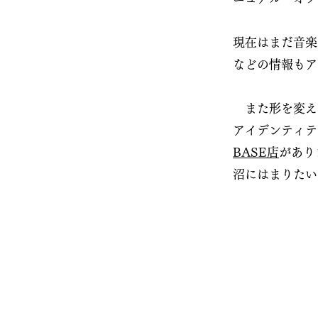
現在はまだ音楽
などの情報もア
​ また形を変
アイデンティテ
BASE店
があり
沼にはまりたい