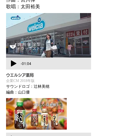
​歌唱：太田裕美
-01:04
ウエルシア薬局
企業CM 2018年版
サウンドロゴ：辻林美穂
編曲：山口優