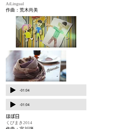
AiLingual
作曲：荒木尚美
-01:04
-01:04
ほぼ日
くびまき2014
作曲：宮川弾