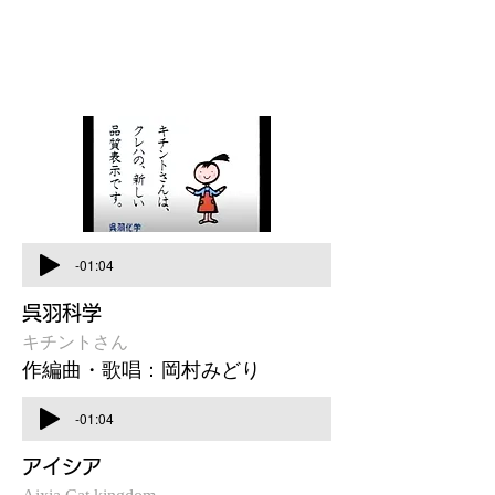
-01:04
呉羽科学
キチントさん
作編曲・歌唱：岡村みどり
-01:04
アイシア