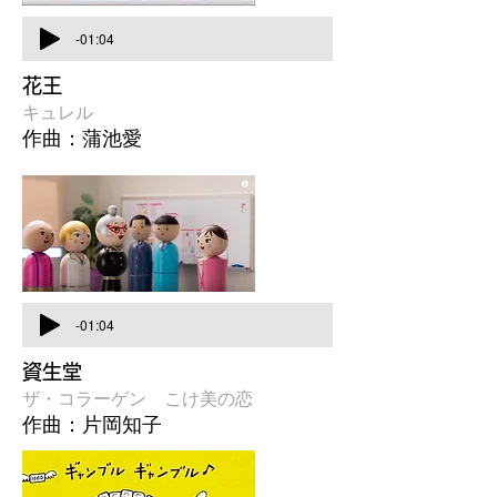
-01:04
花王
キュレル
作曲：蒲池愛
-01:04
資生堂
ザ・コラーゲン こけ美の恋
作曲：片岡知子