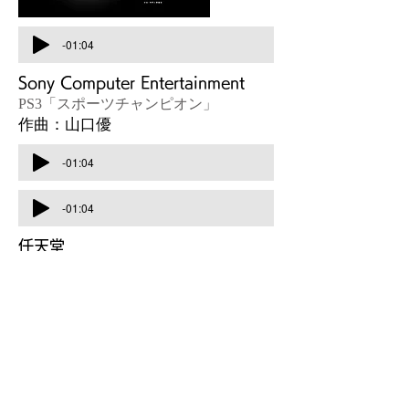
-01:04
Sony Computer Entertainment
PS3「スポーツチャンピオン」
作曲：山口優
-01:04
-01:04
任天堂
3DS「nintendogs+cats」子犬との生活
作曲：蒲池愛