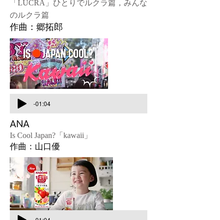
「LUCRA」ひとりでルクラ篇，みんな
のルクラ篇
作曲：郷拓郎
-01:04
ANA
Is Cool Japan?「kawaii」
作曲：山口優
-01:04