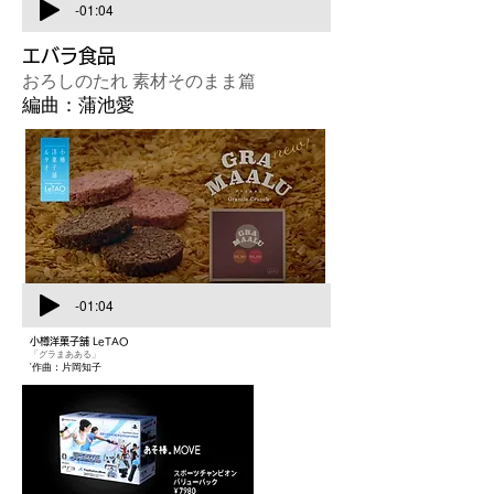
-01:04
エバラ食品
おろしのたれ 素材そのまま篇
編曲：蒲池愛
-01:04
小樽洋菓子舗 LeTAO
「グラまあある」
'作曲：片岡知子