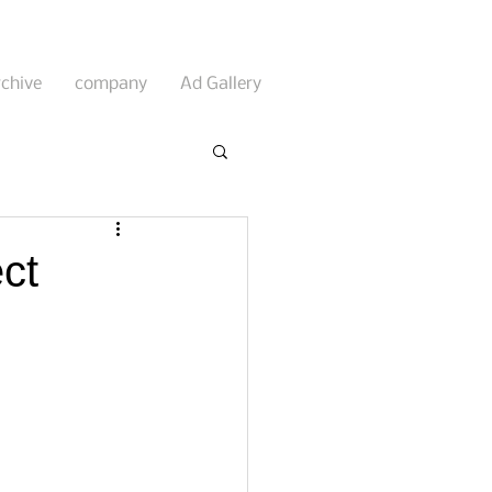
rchive
company
Ad Gallery
ct