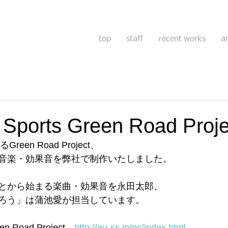
top
staff
recent works
a
 Sports Green Road Proje
るGreen Road Project、
音楽・効果音を弊社で制作いたしました。
とから始まる楽曲・効果音を永田太郎、
ろう」は蒲池愛が担当しています。
een Road Project　
http://au-ss.jp/pc/index.html